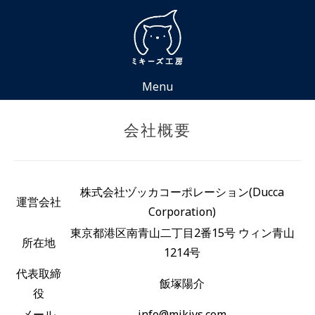
Skip
to
content
Menu
会社概要
株式会社ヅッカコーポレーション(Ducca
運営会社
Corporation)
東京都港区南青山二丁目2番15号 ウィン青山
所在地
1214号
代表取締
飯塚陽介
役
メール
info@mikiys.com