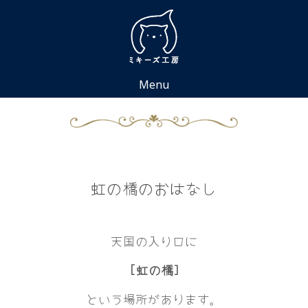
Skip
to
content
Menu
虹の橋のおはなし
天国の入り口に
[虹の橋]
という場所があります。