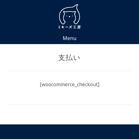
Skip
to
content
Menu
支払い
[woocommerce_checkout]