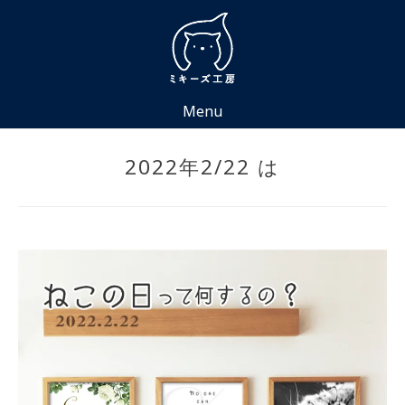
Skip
to
content
Menu
2022年2/22 は
Posted
by
on
miki
2022
年
2
月
16
日