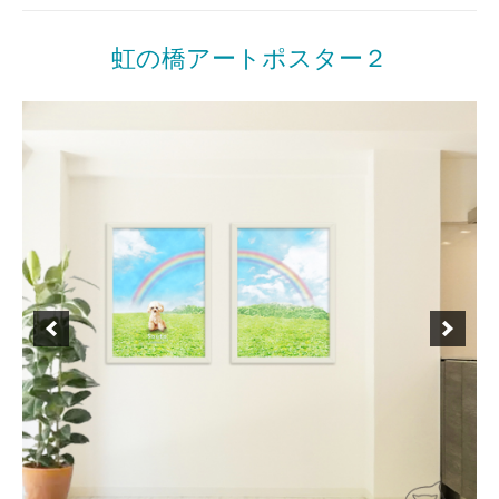
in
商
虹の橋アートポスター２
品
一
覧
Posted
by
on
miki
2022
年
4
月
5
日