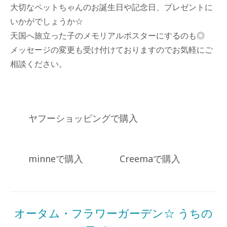
大切なペットちゃんのお誕生日や記念日、プレゼントに
いかがでしょうか☆
天国へ旅立った子のメモリアルポスターにするのも◎
メッセージの変更も受け付けておりますのでお気軽にご
相談ください。
ヤフーショッピングで購入
minneで購入
Creemaで購入
Posted
in
商
オータム・フラワーガーデン☆ うちの
品
一