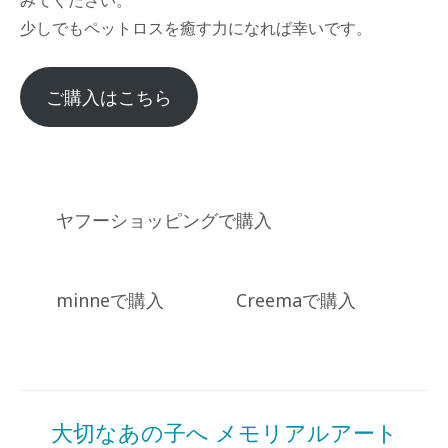
みてください。
少しでもペットロスを癒す力になれば幸いです。
ご購入はこちら
ヤフーショッピングで購入
minneで購入
Creemaで購入
Posted
in
商
大切なあの子へ メモリアルアート
品