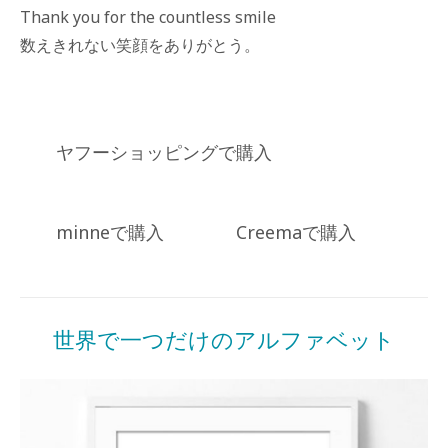
Thank you for the countless smile
数えきれない笑顔をありがとう。
ヤフーショッピングで購入
minneで購入
Creemaで購入
Posted
in
商
世界で一つだけのアルファベット
品
一
覧
Posted
by
on
miki
2022