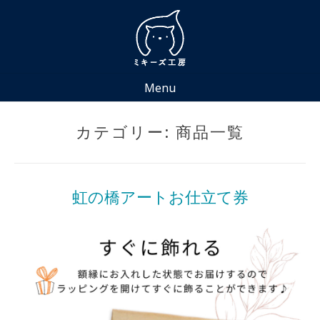
Skip
to
content
Menu
カテゴリー:
商品一覧
虹の橋アートお仕立て券
Posted
by
on
miki
2022
年
4
月