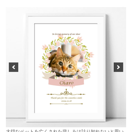
一
覧
Posted
by
on
miki
2022
年
3
月
29
日
大切なペットを亡くされた悲しみは計り知れないと思い