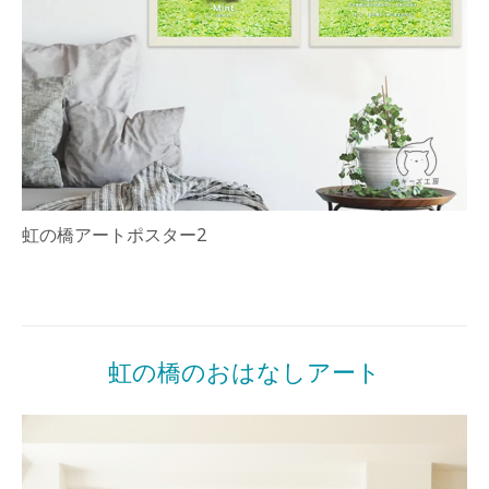
虹の橋アートポスター2
Posted
in
商
虹の橋のおはなしアート
品
一
覧
Posted
by
on
miki
2022