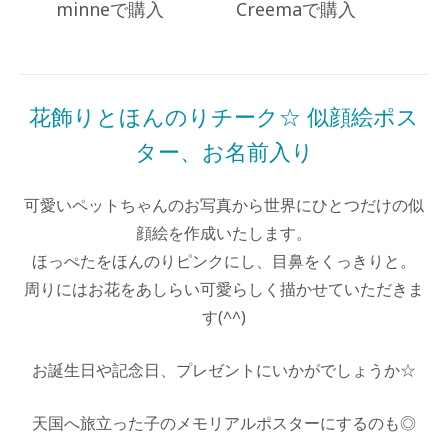
minneで購入
Creemaで購入
Posted
in
商
花飾りとほんのりチーク☆ 似顔絵ポス
品
一
ター、お名前入り
覧
Posted
by
可愛いペットちゃんのお写真から世界にひとつだけの似
on
miki
顔絵を作成いたします。
2022
ほっぺたをほんのりピンクにし、目鼻をくっきりと。
年
3
周りにはお花をあしらい可愛らしく描かせていただきま
月
す(
^^
)
23
日
お誕生日や記念日、プレゼントにいかがでしょうか☆
天国へ旅立った子のメモリアルポスターにするのも◎