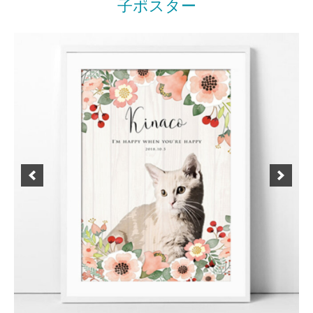
子ポスター
覧
Posted
by
on
miki
2022
年
3
月
23
日