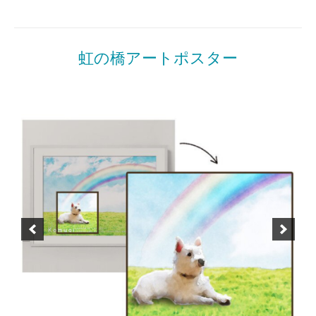
Posted
in
商
虹の橋アートポスター
品
一
覧
Posted
by
on
miki
2022
年
3
月
23
日