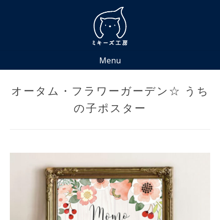
Skip
to
content
Menu
オータム・フラワーガーデン☆ うち
の子ポスター
Posted
by
on
miki
2022
年
3
月